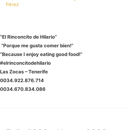
Pérez
“El Rinconcito de Hilario”
“Porque me gusta comer bien!”
“Because I enjoy eating good food!”
#elrinconcitodehilario
Las Zocas – Tenerife
0034.922.876.714
0034.670.834.086