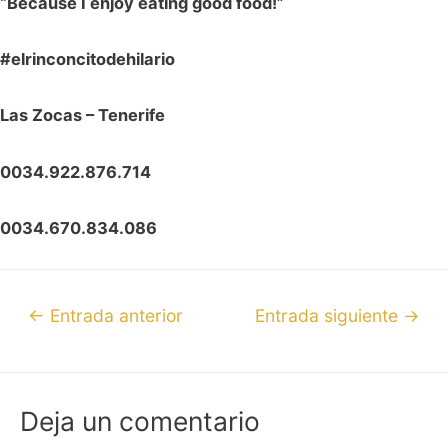
“Because I enjoy eating good food!”
#elrinconcitodehilario
Las Zocas – Tenerife
0034.922.876.714
0034.670.834.086
←
Entrada anterior
Entrada siguiente
→
Deja un comentario