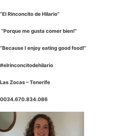
“El Rinconcito de Hilario”
“Porque me gusta comer bien!”
“Because I enjoy eating good food!”
#elrinconcitodehilario
Las Zocas – Tenerife
0034.670.834.086