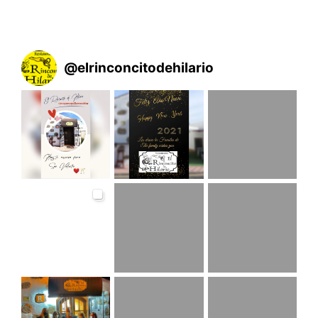
@
elrinconcitodehilario
Thumbnail not
available