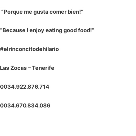
“Porque me gusta comer bien!”
“Because I enjoy eating good food!”
#elrinconcitodehilario
Las Zocas – Tenerife
0034.922.876.714
0034.670.834.086